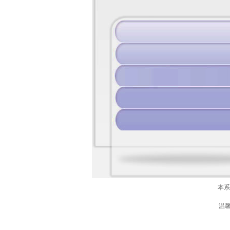
本系
温馨